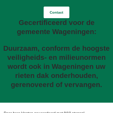
Contact
Gecertificeerd voor de
gemeente Wageningen:
Duurzaam, conform de hoogste
veiligheids- en milieunormen
wordt ook in Wageningen uw
rieten dak onderhouden,
gerenoveerd of vervangen.