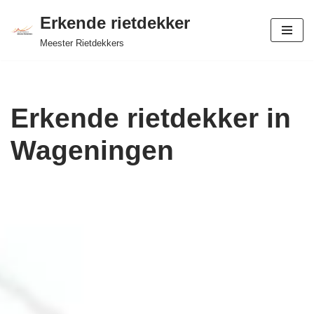
Erkende rietdekker
Ga
Meester Rietdekkers
naar
de
inhoud
Erkende rietdekker in
Wageningen