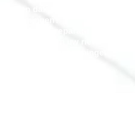
Rieten dak probleem in
Wageningen?
Onderhoud, reparatie en
vervangen van uw riet dak in
de gemeente Wageningen.
Bel gerust als uw rieten dak niet meer optimaal is!
erkende-rietdekker.nl® onderhoudt, repareert en
renoveert uw rieten kap
,
alle merken. Inclusief isolatie en aftimmeren
Bel Nu