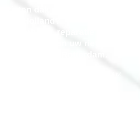
Rieten dak probleem in Hoek-
van-Holland?
Onderhoud, reparatie en
vervangen van uw riet dak in
de gemeente Rotterdam.
Bel gerust als uw rieten dak niet meer optimaal is!
erkende-rietdekker.nl® onderhoudt, repareert en
renoveert uw rieten kap
,
alle merken. Inclusief isolatie en aftimmeren
Bel Nu