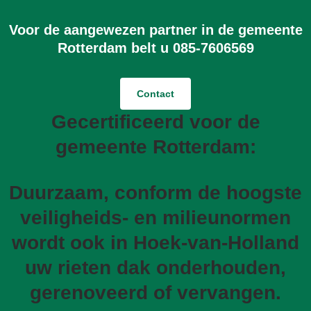
Voor de aangewezen partner in de gemeente
Rotterdam belt u 085-7606569
Contact
Gecertificeerd voor de
gemeente Rotterdam:
Duurzaam, conform de hoogste
veiligheids- en milieunormen
wordt ook in Hoek-van-Holland
uw rieten dak onderhouden,
gerenoveerd of vervangen.