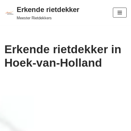
Erkende rietdekker
Ga
Meester Rietdekkers
naar
de
inhoud
Erkende rietdekker in
Hoek-van-Holland