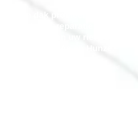
Rieten dak probleem in Rolde?
Onderhoud, reparatie en
vervangen van uw riet dak in
de gemeente Aa en Hunze.
Bel gerust als uw rieten dak niet meer optimaal is!
erkende-rietdekker.nl® onderhoudt, repareert en
renoveert uw rieten kap
,
alle merken. Inclusief isolatie en aftimmeren
Bel Nu