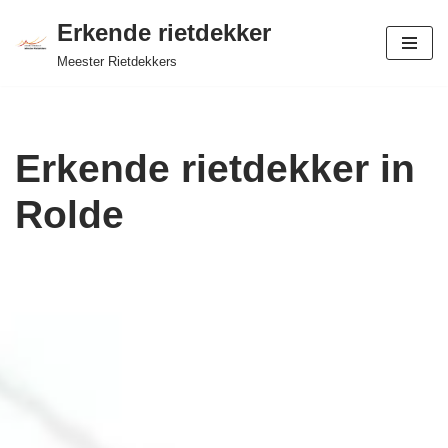
Erkende rietdekker
Ga
Meester Rietdekkers
naar
de
inhoud
Erkende rietdekker in
Rolde