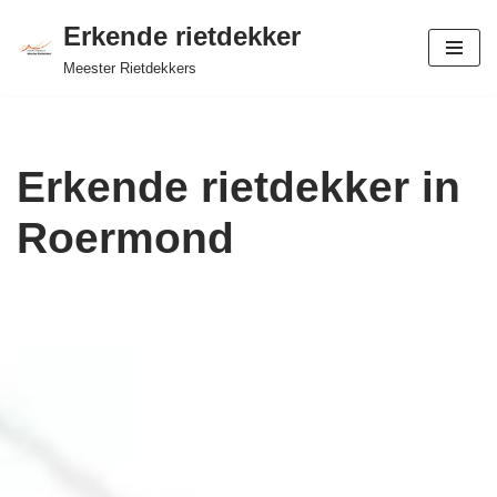
Erkende rietdekker
Ga
Meester Rietdekkers
naar
de
inhoud
Erkende rietdekker in
Roermond