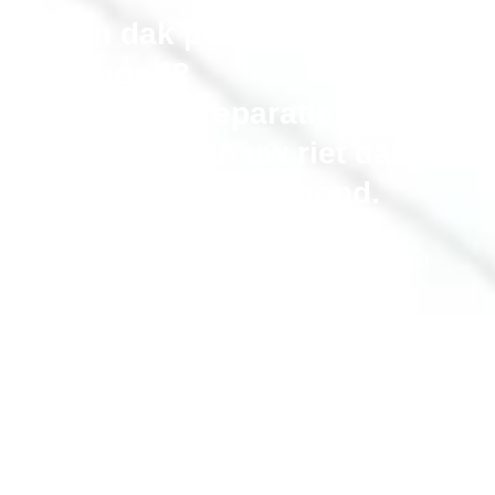
Rieten dak probleem in
Roermond?
Onderhoud, reparatie en
vervangen van uw riet dak in
de gemeente Roermond.
Bel gerust als uw rieten dak niet meer optimaal is!
erkende-rietdekker.nl® onderhoudt, repareert en
renoveert uw rieten kap
,
alle merken. Inclusief isolatie en aftimmeren
Bel Nu