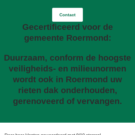
Contact
Gecertificeerd voor de
gemeente Roermond:
Duurzaam, conform de hoogste
veiligheids- en milieunormen
wordt ook in Roermond uw
rieten dak onderhouden,
gerenoveerd of vervangen.