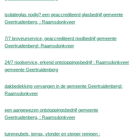
isolatieglas nodig? een geaccrediteerd glasbedrijf gemeente
Geertruidenberg, : Raamsdonkveer
7/7 broyeurservice, geaccrediteerd rioolbedrijf gemeente
Geertruidenberg|: Raamsdonkveer
24/7 rioolservice, erkend ontstoppingsbedrijf : Raamsdonkveer
gemeente Geertruidenberg
dakbedekking vervangen in de gemeente Geertruidenberg|:
Raamsdonkveer
een aangewezen ontstoppingsbedrijf gemeente
Geertruidenberg, : Raamsdonkveer
tuinmeubels, terras, vlonder en steiger reinigen :