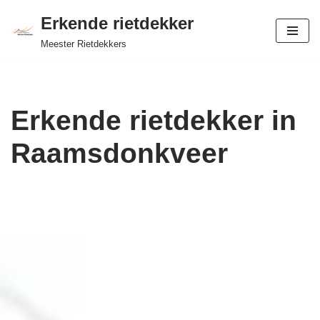
Erkende rietdekker
Ga
Meester Rietdekkers
naar
de
inhoud
Erkende rietdekker in
Raamsdonkveer