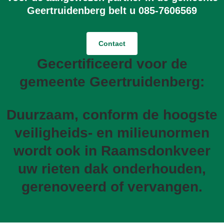
Geertruidenberg belt u 085-7606569
Contact
Gecertificeerd voor de
gemeente Geertruidenberg:
Duurzaam, conform de hoogste
veiligheids- en milieunormen
wordt ook in Raamsdonkveer
uw rieten dak onderhouden,
gerenoveerd of vervangen.