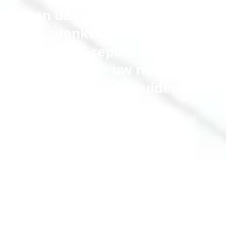
Rieten dak probleem in
Raamsdonkveer?
Onderhoud, reparatie en
vervangen van uw riet dak in
de gemeente Geertruidenberg.
Bel gerust als uw rieten dak niet meer optimaal is!
erkende-rietdekker.nl® onderhoudt, repareert en
renoveert uw rieten kap
,
alle merken. Inclusief isolatie en aftimmeren
Bel Nu