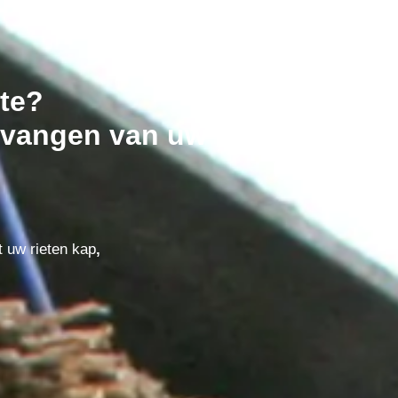
lte?
vangen van uw riet dak in
t uw rieten kap
,