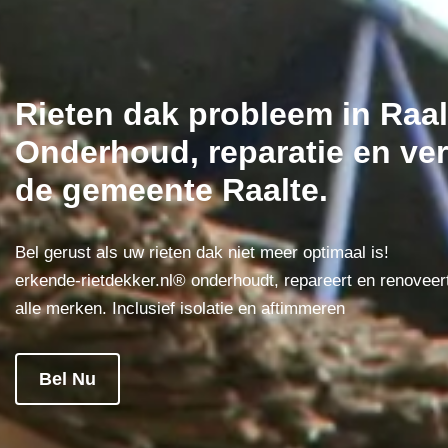
Rieten dak probleem in Raa
Onderhoud, reparatie en ver
de gemeente Raalte.
Bel gerust als uw rieten dak niet meer optimaal is!
erkende-rietdekker.nl® onderhoudt, repareert en renoveer
alle merken. Inclusief isolatie en aftimmeren
Bel Nu