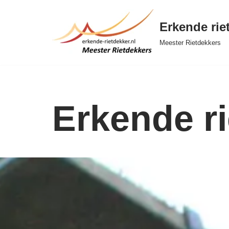
Erkende rie
Ga
naar
Meester Rietdekkers
de
inhoud
Erkende ri