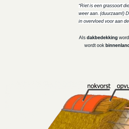
“Riet is een grassoort di
weer aan. (duurzaam!) De
in overvloed voor aan de
Als
dakbedekking
wordt
wordt ook
binnenland