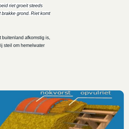
eid riet groeit steeds
t brakke grond. Riet komt
 buitenland afkomstig is,
rij steil om hemelwater