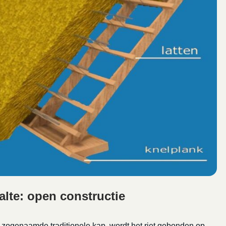
alte: open constructie
e zogenaamde traditionele kap, wordt het riet gebonden op