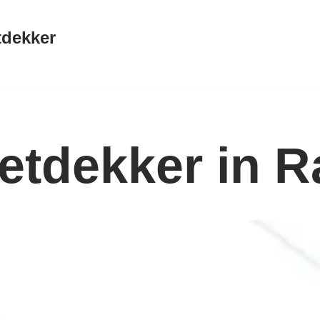
tdekker
etdekker in R