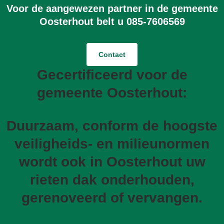
Voor de aangewezen partner in de gemeente
Oosterhout belt u 085-7606569
Contact
Gecertificeerd voor de
gemeente Oosterhout:
Duurzaam, conform de hoogste
veiligheids- en milieunormen
wordt ook in Oosterhout uw
rieten dak onderhouden,
gerenoveerd of vervangen.