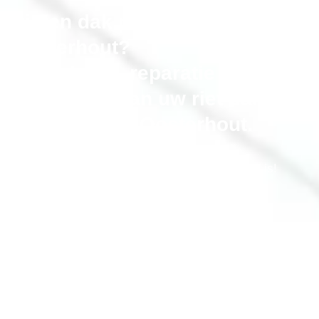
Rieten dak probleem in
Oosterhout?
Onderhoud, reparatie en
vervangen van uw riet dak in
de gemeente Oosterhout.
Bel gerust als uw rieten dak niet meer optimaal is!
erkende-rietdekker.nl® onderhoudt, repareert en
renoveert uw rieten kap
,
alle merken. Inclusief isolatie en aftimmeren
Bel Nu