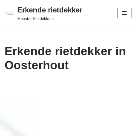
Erkende rietdekker
Ga
Meester Rietdekkers
naar
de
inhoud
Erkende rietdekker in
Oosterhout