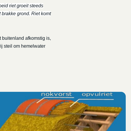
eid riet groeit steeds
t brakke grond. Riet komt
 buitenland afkomstig is,
rij steil om hemelwater