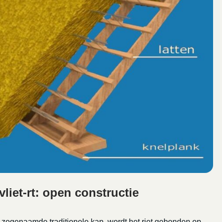
liet-rt: open constructie
e zogenaamde traditionele kap, wordt het riet gebonden op