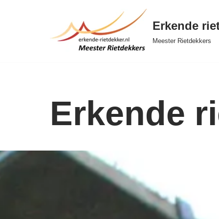
Erkende rie
Ga
naar
Meester Rietdekkers
de
inhoud
Erkende ri