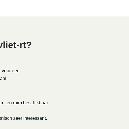
iet-rt?
n voor een
aal.
rzaam, en ruim beschikbaar
onisch zeer interessant.