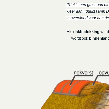
“Riet is een grassoort di
weer aan. (duurzaam!) De
in overvloed voor aan de
Als
dakbedekking
wordt
wordt ook
binnenland