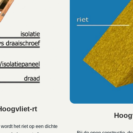
oogvliet-rt
Hoogv
 wordt het riet op een dichte
Bij de open constructie, d