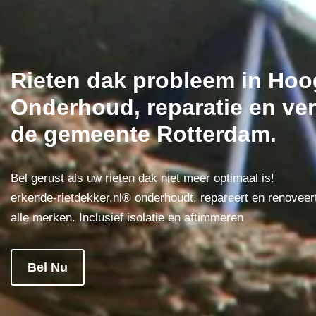
Rieten dak probleem in Hoog
Onderhoud, reparatie en ver
de gemeente Rotterdam.
Bel gerust als uw rieten dak niet meer optimaal is!
erkende-rietdekker.nl® onderhoudt, repareert en renoveer
alle merken. Inclusief isolatie en aftimmeren
Bel Nu