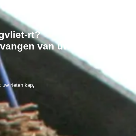
vliet-rt?
vangen van uw riet dak in
t uw rieten kap
,