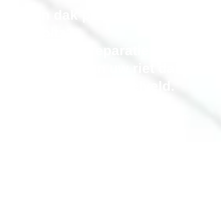
Rieten dak probleem in
Bocholtz?
Onderhoud, reparatie en
vervangen van uw riet dak in
de gemeente Simpelveld.
Bel gerust als uw rieten dak niet meer optimaal is!
erkende-rietdekker.nl® onderhoudt, repareert en
renoveert uw rieten kap
,
alle merken. Inclusief isolatie en aftimmeren
Bel Nu