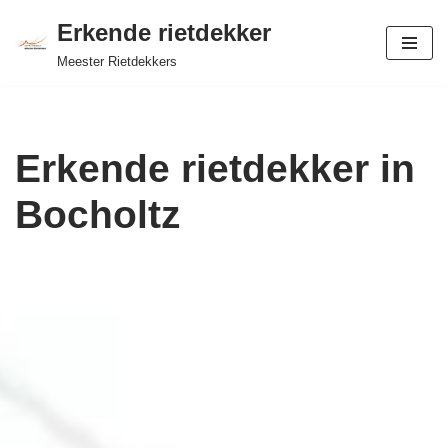
Erkende rietdekker
Ga
Meester Rietdekkers
naar
de
inhoud
Erkende rietdekker in
Bocholtz