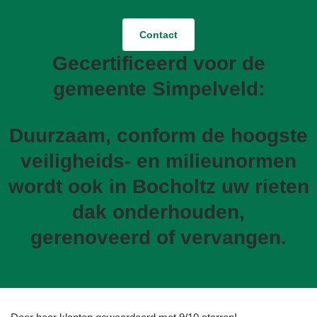
Contact
Gecertificeerd voor de
gemeente Simpelveld:
Duurzaam, conform de hoogste
veiligheids- en milieunormen
wordt ook in Bocholtz uw rieten
dak onderhouden,
gerenoveerd of vervangen.