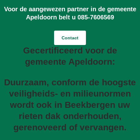
Voor de aangewezen partner in de gemeente
Apeldoorn belt u 085-7606569
Contact
Gecertificeerd voor de
gemeente Apeldoorn:
Duurzaam, conform de hoogste
veiligheids- en milieunormen
wordt ook in Beekbergen uw
rieten dak onderhouden,
gerenoveerd of vervangen.