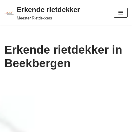
Erkende rietdekker
Ga
Meester Rietdekkers
naar
de
inhoud
Erkende rietdekker in
Beekbergen