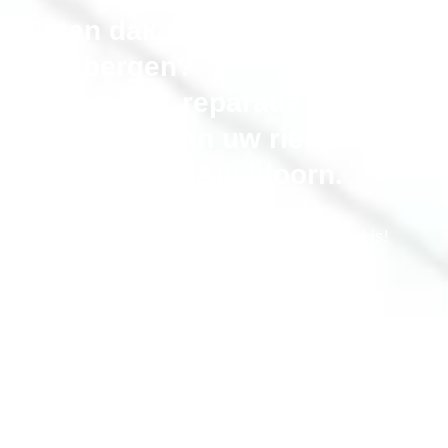
Rieten dak probleem in
Beekbergen?
Onderhoud, reparatie en
vervangen van uw riet dak in
de gemeente Apeldoorn.
Bel gerust als uw rieten dak niet meer optimaal is!
erkende-rietdekker.nl® onderhoudt, repareert en
renoveert uw rieten kap
,
alle merken. Inclusief isolatie en aftimmeren
Bel Nu