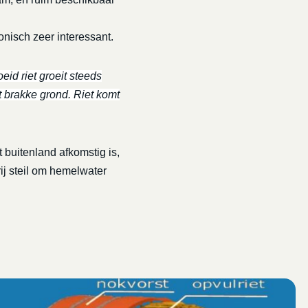
onisch zeer interessant.
eid riet groeit steeds
t brakke grond. Riet komt
 buitenland afkomstig is,
rij steil om hemelwater