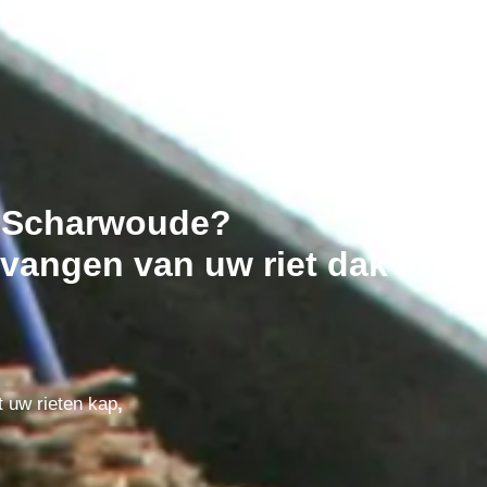
idScharwoude?
vangen van uw riet dak in
t uw rieten kap
,