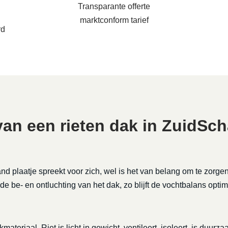
Transparante offerte
marktconform tarief
rd
an een rieten dak in ZuidSc
nd plaatje spreekt voor zich, wel is het van belang om te zorge
de be- en ontluchting van het dak, zo blijft de vochtbalans optim
kmateriaal. Riet is licht in gewicht, ventileert, isoleert, is duu