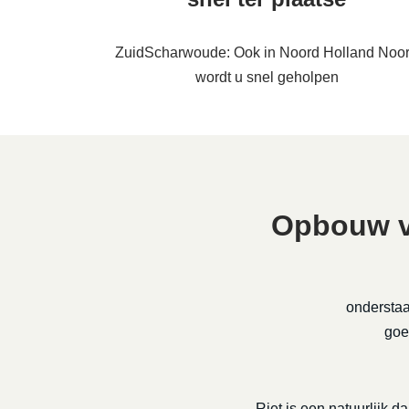
ZuidScharwoude: Ook in Noord Holland Noo
wordt u snel geholpen
Opbouw v
onderstaa
goe
Riet is een natuurlijk da