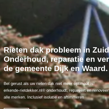
Rieten dak probleem in Zu
Onderhoud, reparatie en ver
de gemeente Dijk en Waard.
Bel gerust als uw rieten dak niet meer optimaal is!
erkende-rietdekker.nl® onderhoudt, repareert en renoveer
alle merken. Inclusief isolatie en aftimmeren