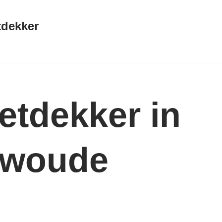
tdekker
etdekker in
rwoude