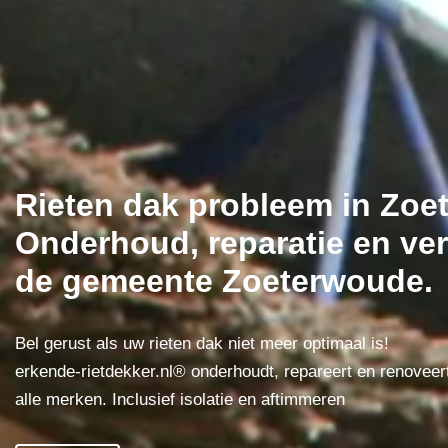
Rieten dak probleem in Zo
Onderhoud, reparatie en ver
de gemeente Zoeterwoude.
Bel gerust als uw rieten dak niet meer optimaal is!
erkende-rietdekker.nl® onderhoudt, repareert en renoveer
alle merken. Inclusief isolatie en aftimmeren