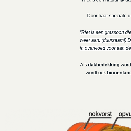
Door haar speciale ui
“Riet is een grassoort di
weer aan. (duurzaam!) De
in overvloed voor aan de
Als
dakbedekking
wordt
wordt ook
binnenland