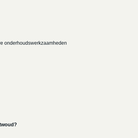
grotere onderhoudswerkzaamheden
stwoud?