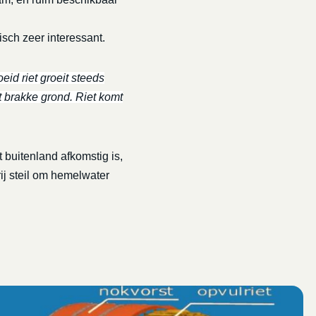
isch zeer interessant.
eid riet groeit steeds
t brakke grond. Riet komt
 buitenland afkomstig is,
rij steil om hemelwater