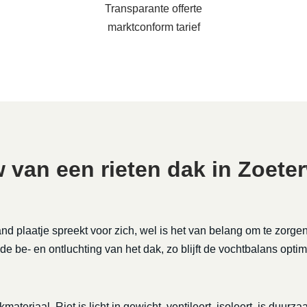
Transparante offerte
marktconform tarief
van een rieten dak in Zoet
nd plaatje spreekt voor zich, wel is het van belang om te zorge
de be- en ontluchting van het dak, zo blijft de vochtbalans optim
kmateriaal. Riet is licht in gewicht, ventileert, isoleert, is duu