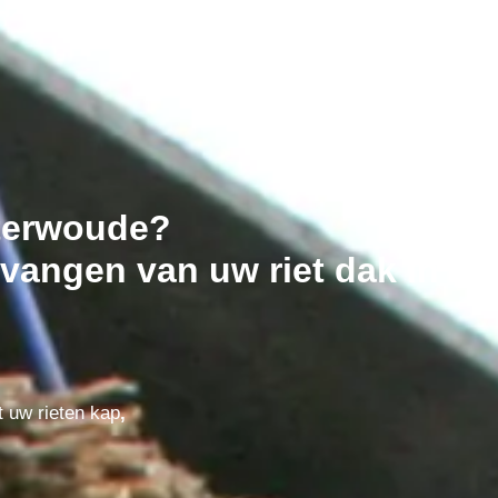
eterwoude?
vangen van uw riet dak in
t uw rieten kap
,