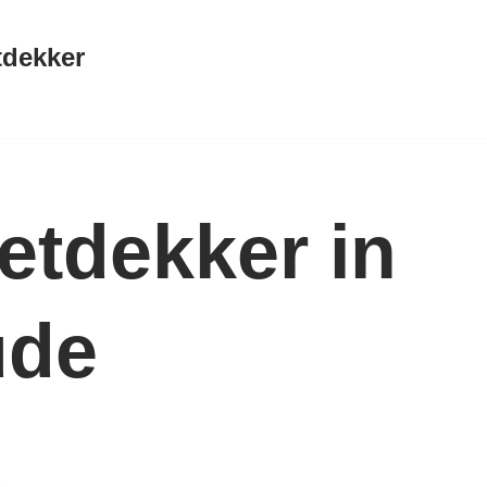
tdekker
etdekker in
ude