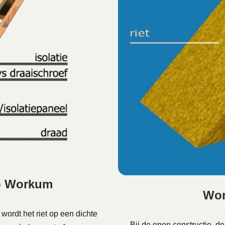
ap Workum
Wor
 wordt het riet op een dichte
Bij de open constructie, d