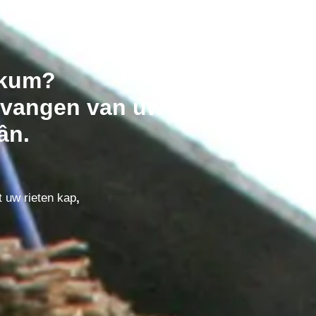
rkum?
vangen van uw riet dak in
ân.
t uw rieten kap
,