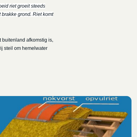
eid riet groeit steeds
t brakke grond. Riet komt
 buitenland afkomstig is,
rij steil om hemelwater