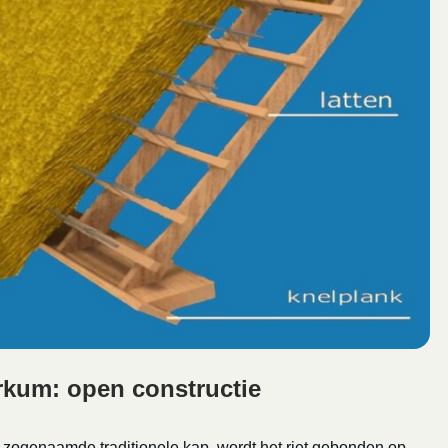
kum: open constructie
e zogenaamde traditionele kap, wordt het riet gebonden op