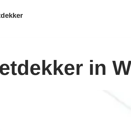
tdekker
ietdekker in 