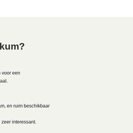
rkum?
n voor een
aal.
rzaam, en ruim beschikbaar
h zeer interessant.