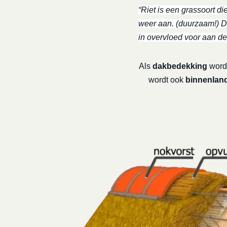
“Riet is een grassoort di
weer aan. (duurzaam!) De
in overvloed voor aan de
Als
dakbedekking
wordt
wordt ook
binnenland