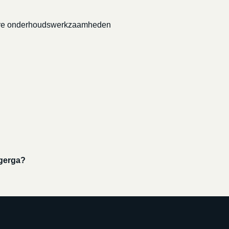
grotere onderhoudswerkzaamheden
ngerga?