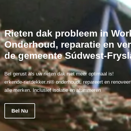
Rieten dak probleem in Wo
Onderhoud, reparatie en ver
de gemeente Súdwest-Frysl
Bel gerust als uw rieten dak niet meer optimaal is!
erkende-rietdekker.nl® onderhoudt, repareert en renoveer
alle merken. Inclusief isolatie en aftimmeren
Bel Nu