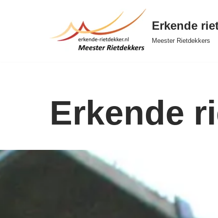
Erkende rie
Ga
naar
Meester Rietdekkers
de
inhoud
Erkende r