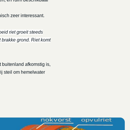
nisch zeer interessant.
eid riet groeit steeds
t brakke grond. Riet komt
 buitenland afkomstig is,
rij steil om hemelwater