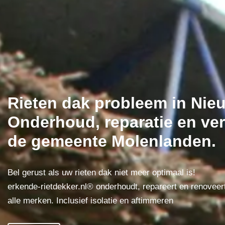
Rieten dak probleem in Ni
Onderhoud, reparatie en ver
de gemeente Molenlanden.
Bel gerust als uw rieten dak niet meer optimaal is!
erkende-rietdekker.nl® onderhoudt, repareert en renoveer
alle merken. Inclusief isolatie en aftimmeren