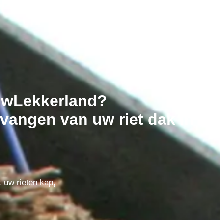
euwLekkerland?
vangen van uw riet dak in
t uw rieten kap
,