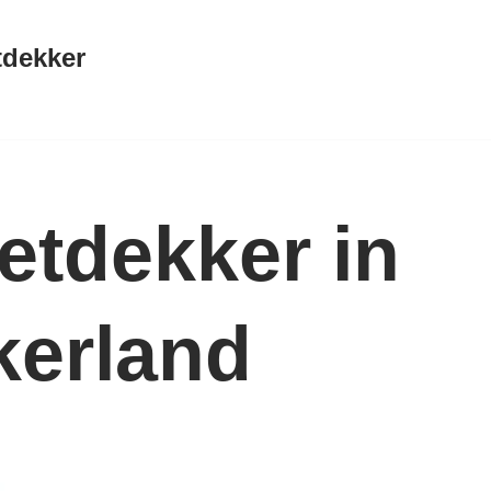
tdekker
etdekker in
erland