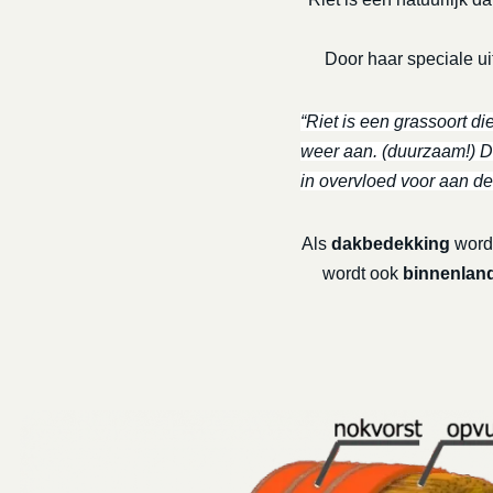
Door haar speciale uit
“Riet is een grassoort di
weer aan. (duurzaam!) De
in overvloed voor aan de
Als
dakbedekking
wordt
wordt ook
binnenland