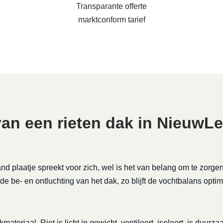
Transparante offerte
marktconform tarief
n een rieten dak in NieuwL
nd plaatje spreekt voor zich, wel is het van belang om te zorge
de be- en ontluchting van het dak, zo blijft de vochtbalans optim
kmateriaal. Riet is licht in gewicht, ventileert, isoleert, is duu