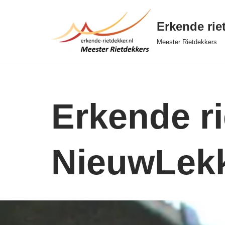
Erkende rie
Ga
naar
Meester Rietdekkers
de
inhoud
Erkende ri
NieuwLekk