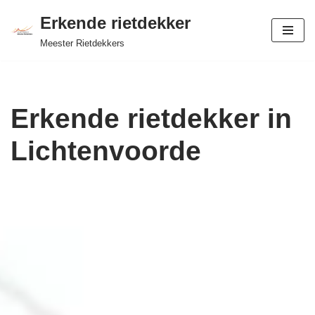
Erkende rietdekker
Ga
Meester Rietdekkers
naar
de
inhoud
Erkende rietdekker in
Lichtenvoorde