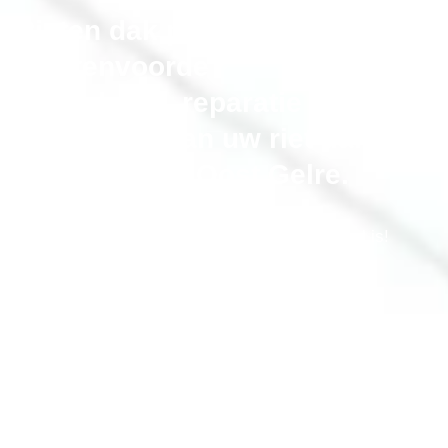
Rieten dak probleem in
Lichtenvoorde?
Onderhoud, reparatie en
vervangen van uw riet dak in
de gemeente Oost Gelre.
Bel gerust als uw rieten dak niet meer optimaal is!
erkende-rietdekker.nl® onderhoudt, repareert en
renoveert uw rieten kap
,
alle merken. Inclusief isolatie en aftimmeren
Bel Nu