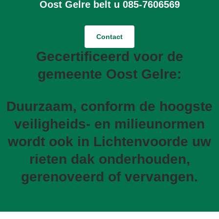
Oost Gelre belt u 085-7606569
Contact
Gecertificeerd voor de
gemeente Oost Gelre:
Duurzaam, conform de hoogste
veiligheids- en milieunormen
wordt ook in Lichtenvoorde uw
rieten dak onderhouden,
gerenoveerd of vervangen.