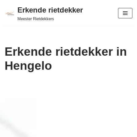
Erkende rietdekker
Ga
Meester Rietdekkers
naar
de
inhoud
Erkende rietdekker in
Hengelo