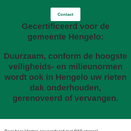
Contact
Gecertificeerd voor de
gemeente Hengelo:
Duurzaam, conform de hoogste
veiligheids- en milieunormen
wordt ook in Hengelo uw rieten
dak onderhouden,
gerenoveerd of vervangen.