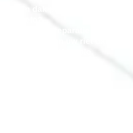
Rieten dak probleem in
Hengelo?
Onderhoud, reparatie en
vervangen van uw riet dak in
de gemeente Hengelo.
Bel gerust als uw rieten dak niet meer optimaal is!
erkende-rietdekker.nl® onderhoudt, repareert en
renoveert uw rieten kap
,
alle merken. Inclusief isolatie en aftimmeren
Bel Nu