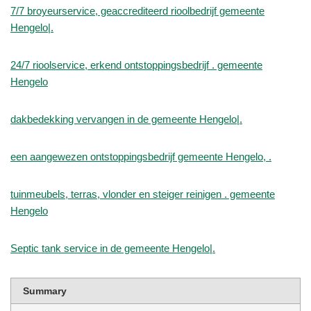
7/7 broyeurservice, geaccrediteerd rioolbedrijf gemeente
Hengelo|.
24/7 rioolservice, erkend ontstoppingsbedrijf . gemeente
Hengelo
dakbedekking vervangen in de gemeente Hengelo|.
een aangewezen ontstoppingsbedrijf gemeente Hengelo, .
tuinmeubels, terras, vlonder en steiger reinigen . gemeente
Hengelo
Septic tank service in de gemeente Hengelo|.
Summary